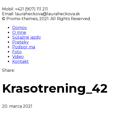
Mobil:
+421 (907) 111 211
Email:
lauraheckova@lauraheckova.sk
© Promo-themes, 2021. All Rights Reserved.
Domov
O mne
Súťažné jazdy
Preteky
Podpor ma
Foto
Video
Kontakt
Share:
Krasotrening_42
20. marca 2021