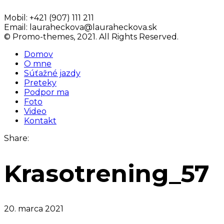
Mobil:
+421 (907) 111 211
Email:
lauraheckova@lauraheckova.sk
© Promo-themes, 2021. All Rights Reserved.
Domov
O mne
Súťažné jazdy
Preteky
Podpor ma
Foto
Video
Kontakt
Share:
Krasotrening_57
20. marca 2021