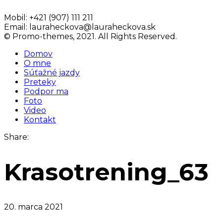
Mobil:
+421 (907) 111 211
Email:
lauraheckova@lauraheckova.sk
© Promo-themes, 2021. All Rights Reserved.
Domov
O mne
Súťažné jazdy
Preteky
Podpor ma
Foto
Video
Kontakt
Share:
Krasotrening_63
20. marca 2021