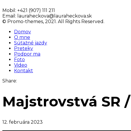
Mobil:
+421 (907) 111 211
Email:
lauraheckova@lauraheckova.sk
© Promo-themes, 2021. All Rights Reserved.
Domov
O mne
Súťažné jazdy
Preteky
Podpor ma
Foto
Video
Kontakt
Share:
Majstrovstvá SR /
12. februára 2023