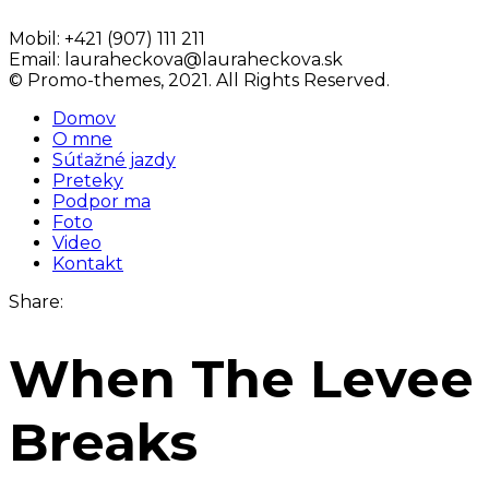
Mobil:
+421 (907) 111 211
Email:
lauraheckova@lauraheckova.sk
© Promo-themes, 2021. All Rights Reserved.
Domov
O mne
Súťažné jazdy
Preteky
Podpor ma
Foto
Video
Kontakt
Share:
When The Levee
Breaks