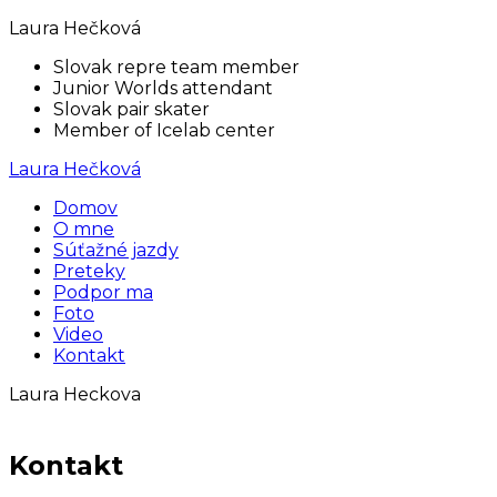
Laura Hečková
Slovak repre team member
Junior Worlds attendant
Slovak pair skater
Member of Icelab center
Laura Hečková
Domov
O mne
Súťažné jazdy
Preteky
Podpor ma
Foto
Video
Kontakt
Laura Heckova
Kontakt