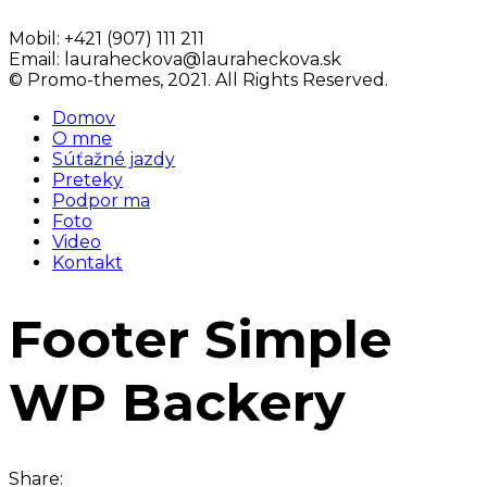
Mobil:
+421 (907) 111 211
Email:
lauraheckova@lauraheckova.sk
© Promo-themes, 2021. All Rights Reserved.
Domov
O mne
Súťažné jazdy
Preteky
Podpor ma
Foto
Video
Kontakt
Footer Simple
WP Backery
Share: