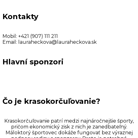
Kontakty
Mobil:
+421 (907) 111 211
Email:
lauraheckova@lauraheckova.sk
Hlavní sponzori
Čo je krasokorčuľovanie?
Krasokorčuľovanie patrí medzi najnáročnejšie športy,
pričom ekonomický zisk z nich je zanedbateľný.
Máloktorý športovec dokáže fungovať bez výraznej