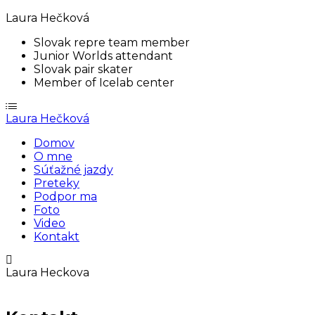
Laura Hečková
Slovak repre team member
Junior Worlds attendant
Slovak pair skater
Member of Icelab center
Laura Hečková
Domov
O mne
Súťažné jazdy
Preteky
Podpor ma
Foto
Video
Kontakt
Laura Heckova