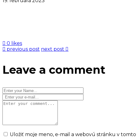
19. februára 2023
0 likes
previous post
next post
Leave a comment
Uložiť moje meno, e-mail a webovú stránku v tomto