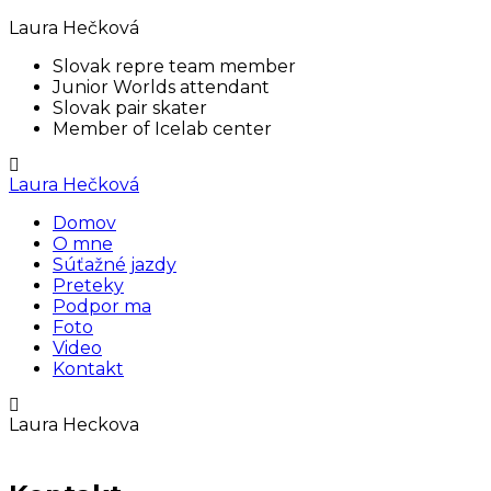
Laura Hečková
Slovak repre team member
Junior Worlds attendant
Slovak pair skater
Member of Icelab center
Laura Hečková
Domov
O mne
Súťažné jazdy
Preteky
Podpor ma
Foto
Video
Kontakt
Laura Heckova