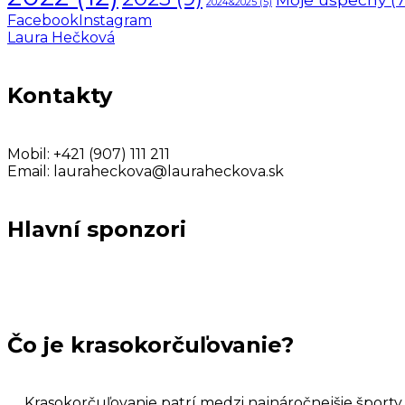
2024&2025
(5)
Facebook
Instagram
Laura Hečková
Kontakty
Mobil:
+421 (907) 111 211
Email:
lauraheckova@lauraheckova.sk
Hlavní sponzori
Čo je krasokorčuľovanie?
Krasokorčuľovanie patrí medzi najnáročnejšie šport