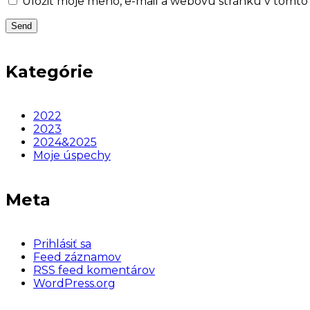
Uložiť moje meno, e-mail a webovú stránku v tomto
Kategórie
2022
2023
2024&2025
Moje úspechy
Meta
Prihlásiť sa
Feed záznamov
RSS feed komentárov
WordPress.org