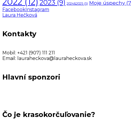
2022
(12)
2023
(9)
Moje úspechy
(7
2024&2025
(5)
Facebook
Instagram
Laura Hečková
Kontakty
Mobil:
+421 (907) 111 211
Email:
lauraheckova@lauraheckova.sk
Hlavní sponzori
Čo je krasokorčuľovanie?