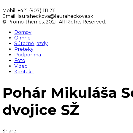
Mobil:
+421 (907) 111 211
Email:
lauraheckova@lauraheckova.sk
© Promo-themes, 2021. All Rights Reserved.
Domov
O mne
Súťažné jazdy
Preteky
Podpor ma
Foto
Video
Kontakt
Pohár Mikuláša S
dvojice SŽ
Share: