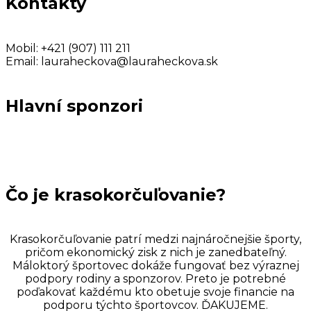
Kontakty
Mobil:
+421 (907) 111 211
Email:
lauraheckova@lauraheckova.sk
Hlavní sponzori
Čo je krasokorčuľovanie?
Krasokorčuľovanie patrí medzi najnáročnejšie športy,
pričom ekonomický zisk z nich je zanedbateľný.
Máloktorý športovec dokáže fungovať bez výraznej
podpory rodiny a sponzorov. Preto je potrebné
poďakovať každému kto obetuje svoje financie na
podporu týchto športovcov. ĎAKUJEME.