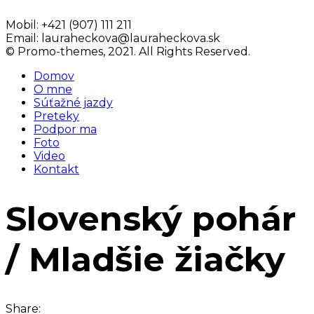
Mobil:
+421 (907) 111 211
Email:
lauraheckova@lauraheckova.sk
© Promo-themes, 2021. All Rights Reserved.
Domov
O mne
Súťažné jazdy
Preteky
Podpor ma
Foto
Video
Kontakt
Slovenský pohár
/ Mladšie žiačky
Share: