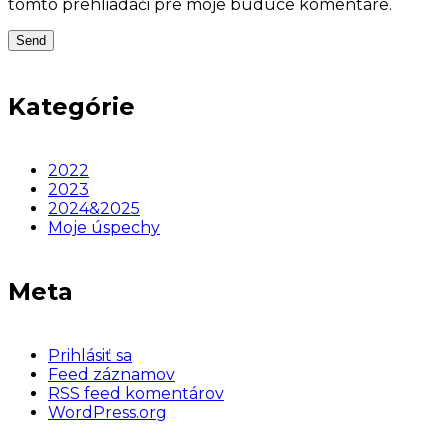
tomto prehliadači pre moje budúce komentáre.
Kategórie
2022
2023
2024&2025
Moje úspechy
Meta
Prihlásiť sa
Feed záznamov
RSS feed komentárov
WordPress.org